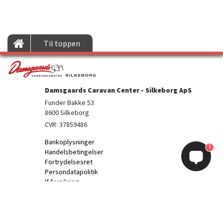
Til toppen
Damsgaards Caravan Center - Silkeborg ApS
Funder Bakke 53

8600 Silkeborg
CVR: 37859486
Bankoplysninger
1
Handelsbetingelser
Fortrydelsesret
Persondatapolitik
If forsikring
Information
Kontakt os