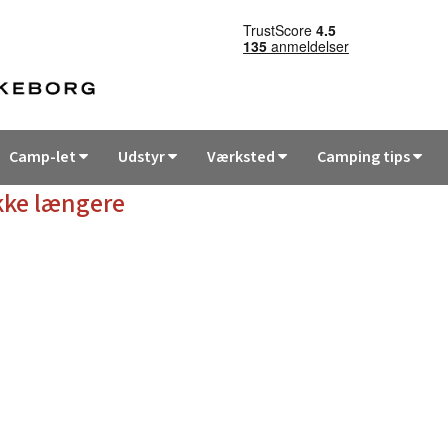
Camp-let
Udstyr
Værksted
Camping tips
kke længere