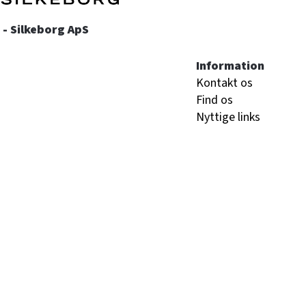
- Silkeborg ApS
Information
Kontakt os
Find os
Nyttige links
Åbningstider butik
Man - Fre:
10:0
Lør:
10:0
Søn:
11:0
Åbningstider værk
Man - Tor:
10:0
Fre:
10:0
Lør - Søn:
Luk