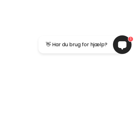
1
👋 Har du brug for hjælp?
0 - 17:00
0 - 16:00
0 - 16:00
sted
0 - 15:00
0 - 14:00
ket