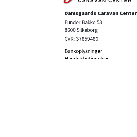
Damsgaards Caravan Center 
Funder Bakke 53

8600 Silkeborg
CVR: 37859486
Bankoplysninger
Handelsbetingelser
Fortrydelsesret
Persondatapolitik
If forsikring