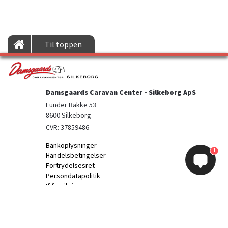
Til toppen
Damsgaards Caravan Center - Silkeborg ApS
Funder Bakke 53

8600 Silkeborg
CVR: 37859486
Bankoplysninger
1
Handelsbetingelser
Fortrydelsesret
Persondatapolitik
If forsikring
Information
Kontakt os