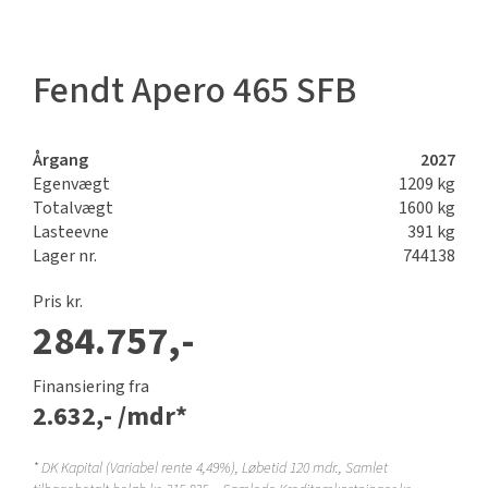
Fendt Apero 465 SFB
Årgang
2027
Egenvægt
1209 kg
Totalvægt
1600 kg
Lasteevne
391 kg
Lager nr.
744138
Pris kr.
284.757,-
Finansiering fra
2.632,-
/mdr*
*
DK Kapital (Variabel rente 4,49%)
, Løbetid
120 mdr.
, Samlet