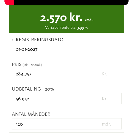
2.570
kr.
/mdl.
Variabel
rente p.a.
3.99
%
1. REGISTRERINGSDATO
PRIS
(Inkl. lev. omk.)
Kr.
UDBETALING
- 20%
Kr.
ANTAL MÅNEDER
mdr.