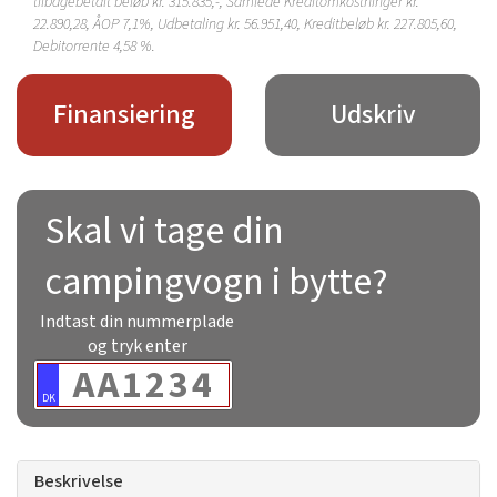
tilbagebetalt beløb kr.
315.835,-
, Samlede Kreditomkostninger kr.
22.890,28
, ÅOP
7,1%
, Udbetaling kr.
56.951,40
, Kreditbeløb kr.
227.805,60
,
Debitorrente
4,58 %
.
Finansiering
Udskriv
Skal vi tage din
campingvogn i bytte?
Indtast din nummerplade
og tryk enter
DK
Beskrivelse