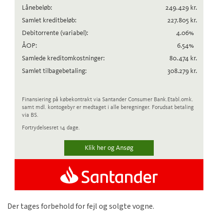
Lånebeløb:
249.429
kr.
Samlet kreditbeløb:
227.805
kr.
Debitorrente
(variabel)
:
4.06
%
ÅOP:
6.54
%
Samlede kreditomkostninger:
80.474
kr.
Samlet tilbagebetaling:
308.279
kr.
Finansiering på købekontrakt via Santander Consumer Bank.
Etabl.omk.
samt mdl. kontogebyr er medtaget i alle beregninger. Forudsat betaling
via BS.
Fortrydelsesret 14 dage.
Klik her og Ansøg
Der tages forbehold for fejl og solgte vogne.