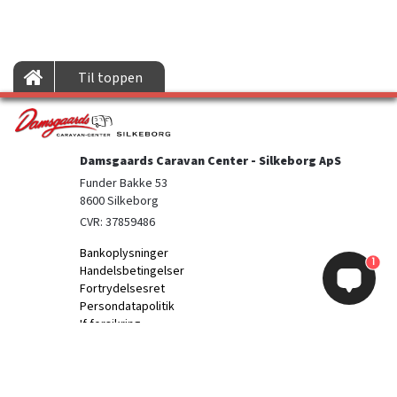
Til toppen
Damsgaards Caravan Center - Silkeborg ApS
Funder Bakke 53

8600 Silkeborg
CVR: 37859486
Bankoplysninger
1
Handelsbetingelser
Fortrydelsesret
Persondatapolitik
If forsikring
Information
Kontakt os