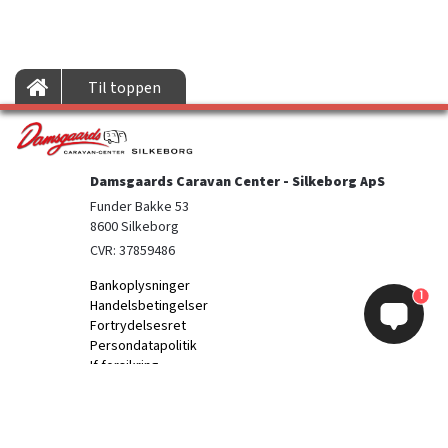
Til toppen
Damsgaards Caravan Center - Silkeborg ApS
Funder Bakke 53

8600 Silkeborg
CVR: 37859486
Bankoplysninger
1
Handelsbetingelser
Fortrydelsesret
Persondatapolitik
If forsikring
Information
Kontakt os