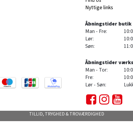
Find os
Nyttige links
Åbningstider butik
Man - Fre:
10:0
Lør:
10:0
Søn:
11:0
Åbningstider værk
Man - Tor:
10:0
Fre:
10:0
Lør - Søn:
Luk
TILLID, TRYGHED & TROVÆRDIGHED