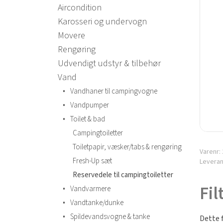
Aircondition
Karosseri og undervogn
Movere
Rengøring
Udvendigt udstyr & tilbehør
Vand
•
Vandhaner til campingvogne
•
Vandpumper
•
Toilet & bad
Campingtoiletter
Toiletpapir, væsker/tabs & rengøring
Varenr:
Fresh-Up sæt
Levera
Reservedele til campingtoiletter
Fil
•
Vandvarmere
•
Vandtanke/dunke
•
Spildevandsvogne & tanke
Dette 