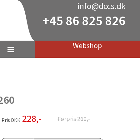
info@dccs.dk
+45 86 825 826
Webshop
-260
228
,-
Førpris
260
,-
Pris DKK