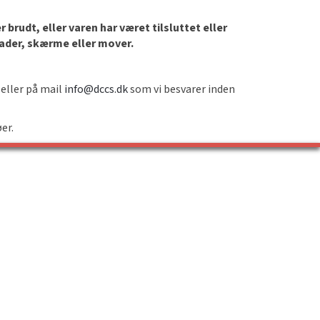
brudt, eller varen har været tilsluttet eller
lader, skærme eller mover.
 eller på mail
info@dccs.dk
som vi besvarer inden
øer.