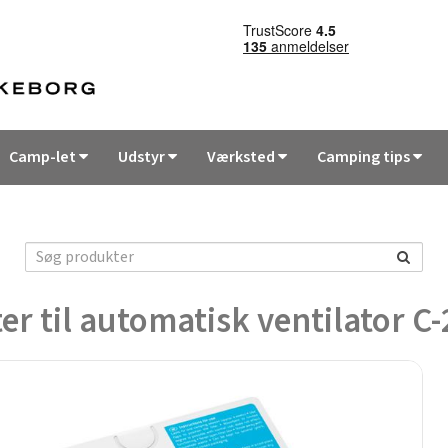
Camp-let
Udstyr
Værksted
Camping tips
ter til automatisk ventilator C