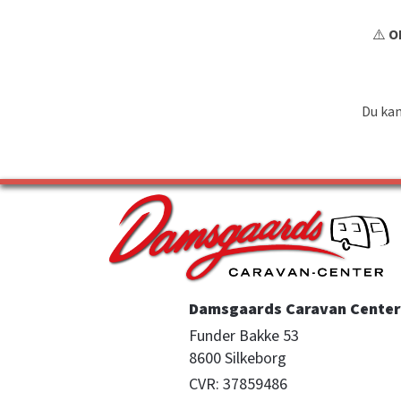
⚠️
OB
Du kan
Damsgaards Caravan Center 
Funder Bakke 53

8600 Silkeborg
CVR: 37859486