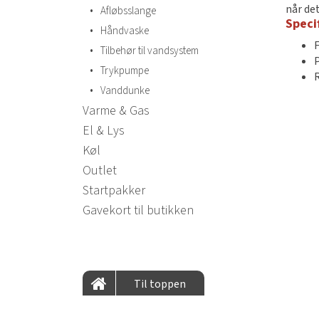
når det
•
Afløbsslange
Speci
•
Håndvaske
•
Tilbehør til vandsystem
•
Trykpumpe
•
Vanddunke
Varme & Gas
El & Lys
Køl
Outlet
Startpakker
Gavekort til butikken
Til toppen