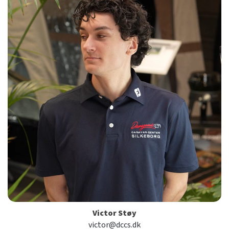
Victor Støy
victor@dccs.dk