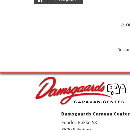
⚠️
OB
Du kan
Damsgaards Caravan Center 
Funder Bakke 53

8600 Silkeborg