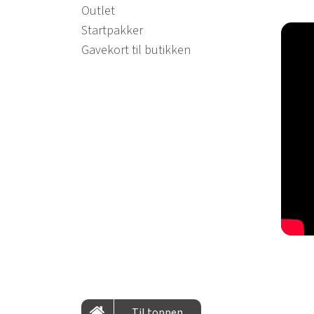
Outlet
Startpakker
Gavekort til butikken
Til toppen