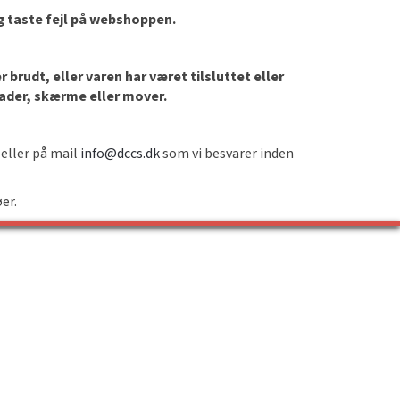
og taste fejl på webshoppen.
brudt, eller varen har været tilsluttet eller
lader, skærme eller mover.
 eller på mail
info@dccs.dk
som vi besvarer inden
øer.