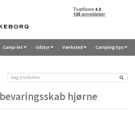
Camp-let
Udstyr
Værksted
Camping tips
bevaringsskab hjørne