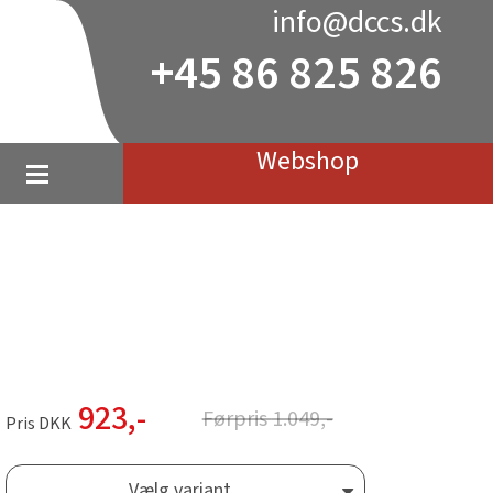
info@dccs.dk
+45 86 825 826
Webshop
923
,-
Førpris
1.049
,-
Pris DKK
Vælg variant