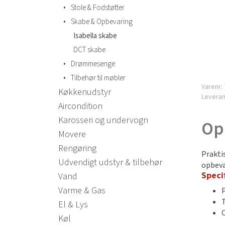
•
Stole & Fodstøtter
•
Skabe & Opbevaring
Isabella skabe
DCT skabe
•
Drømmesenge
•
Tilbehør til møbler
Varenr:
Køkkenudstyr
Levera
Aircondition
Karosseri og undervogn
Op
Movere
Rengøring
Prakti
Udvendigt udstyr & tilbehør
opbeva
Speci
Vand
Varme & Gas
El & Lys
Køl