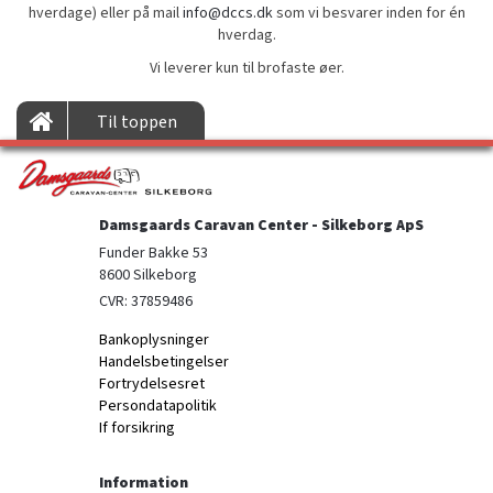
hverdage) eller på mail
info@dccs.dk
som vi besvarer inden for én
hverdag.
Vi leverer kun til brofaste øer.
Til toppen
Damsgaards Caravan Center - Silkeborg ApS
Funder Bakke 53

8600 Silkeborg
CVR: 37859486
Bankoplysninger
Handelsbetingelser
Fortrydelsesret
Persondatapolitik
If forsikring
Information