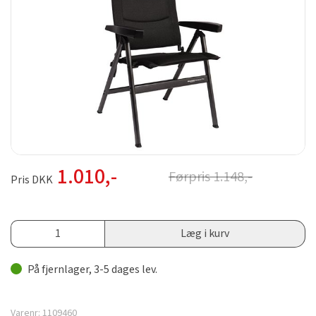
1.010
,-
Førpris
1.148
,-
Pris DKK
Læg i kurv
På fjernlager, 3-5 dages lev.
Varenr:
1109460