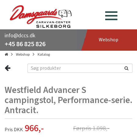
info@dccs.dk
Webshop
+45 86 825 826
Webshop
Katalog
Westfield Advancer S
campingstol, Performance-serie.
Antracit.
966
,-
Førpris
1.098
,-
Pris DKK