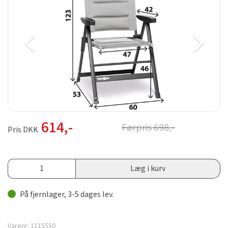
614
,-
Førpris
698
,-
Pris DKK
Læg i kurv
På fjernlager, 3-5 dages lev.
Varenr:
1115550