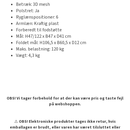
Betræk: 3D mesh
Polstret: Ja
Ryglænspositioner: 6
Armlæn: Kraftig plast
Forberedt til fodstøtte
Mål: H47/122 x B47 x D41 cm
Foldet mål: H106,5 x B60,5 x D12 cm
Maks. belastning: 120 kg
Vægt: 4,3 kg
OBS! Vi tager forbehold for at der kan være pris og taste fejl
på webshoppen.
⚠️
OBS! Elektroniske produkter tages ikke retur, hvis
emballagen er brudt, eller varen har været tilsluttet eller