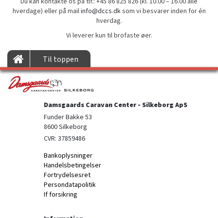
Du kan kontakte os på tlf.: +45 86 825 826 (kl. 10.00 – 16.00 alle
hverdage) eller på mail
info@dccs.dk
som vi besvarer inden for én
hverdag.
Vi leverer kun til brofaste øer.
Til toppen
Damsgaards Caravan Center - Silkeborg ApS
Funder Bakke 53

8600 Silkeborg
CVR: 37859486
Bankoplysninger
Handelsbetingelser
Fortrydelsesret
Persondatapolitik
If forsikring