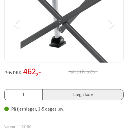
462
,-
Førpris
525
,-
Pris DKK
Læg i kurv
På fjernlager, 3-5 dages lev.
Varenr:
1123150