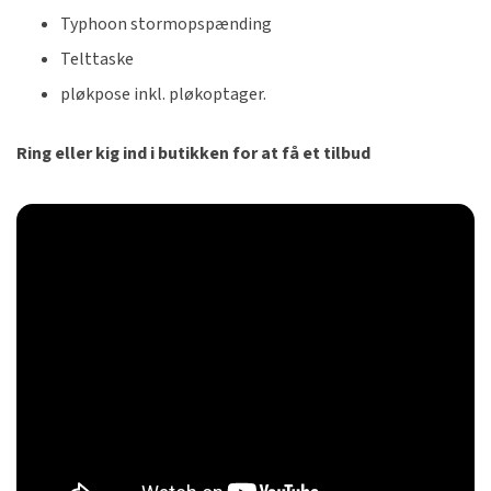
Typhoon stormopspænding
Telttaske
pløkpose inkl. pløkoptager.
Ring eller kig ind i butikken for at få et tilbud