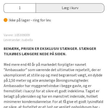
Læg i kurv
Ikke på lager - ring for lev.
Varenr:
105309009
Leverandør:
Isabella
BEMÆRK, PRISEN ER EKSKLUSIV STÆNGER. STÆNGER
TILKØBES LÆNGERE NEDE PÅ SIDEN.
Med mere end 40 år på markedet forpligter navnet
”Ambassador” som værende det ultimative rejsetelt, der er
ukompliceret at stille op og med begrænset vægt, en dybde
på 2,50 meter og alle ønskelige åbningsmuligheder.
Ambassador har myggenetvindue i begge gavle, og er
fremstillet i Isacryl for at sikre et godt indeklima. Taget er
belagt på ydersiden og har en mønstret inderside, hvilket
minimerer kondens­dannelse. For at få give et godt lysindfald
og sikre, at forteltet er et lyst og venligt opholdsrum har ­