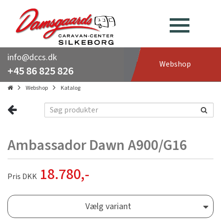
info@dccs.dk
Webshop
+45 86 825 826
Webshop
Katalog
Ambassador Dawn A900/G16
18.780
,-
Pris DKK
Vælg variant