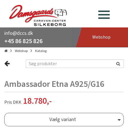
info@dccs.dk
Webshop
+45 86 825 826
Webshop
Katalog
Ambassador Etna A925/G16
18.780
,-
Pris DKK
Vælg variant