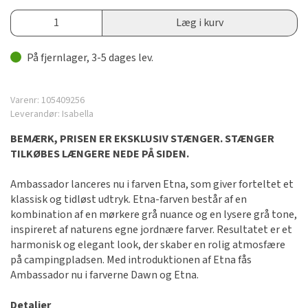
Læg i kurv
På fjernlager, 3-5 dages lev.
Varenr:
105409256
Leverandør:
Isabella
BEMÆRK, PRISEN ER EKSKLUSIV STÆNGER. STÆNGER
TILKØBES LÆNGERE NEDE PÅ SIDEN.
Ambassador lanceres nu i farven Etna, som giver forteltet et
klassisk og tidløst udtryk. Etna-farven består af en
kombination af en mørkere grå nuance og en lysere grå tone,
inspireret af naturens egne jordnære farver. Resultatet er et
harmonisk og elegant look, der skaber en rolig atmosfære
på campingpladsen. Med introduktionen af Etna fås
Ambassador nu i farverne Dawn og Etna.
Detaljer