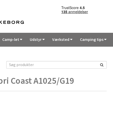
Camp-let
Udstyr
Værksted
Camping tips
pri Coast A1025/G19