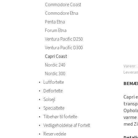
Commodore Coast
Commodore Etna
Penta Etna
Forum Etna
Ventura Pacific D250
Ventura Pacific D300
Capri Coast
Nordic 240
Varenr:
Levera
Nordic 300
•
Luftfortelte
BEMÆR
•
Delfortelte
Capri e
•
Solsejl
transp
•
Specialtelte
Ophold
•
Tilbehør til fortelte
varme 
med Zi
•
Vedligeholdelse af Fortelt
•
Reservedele
Detalj