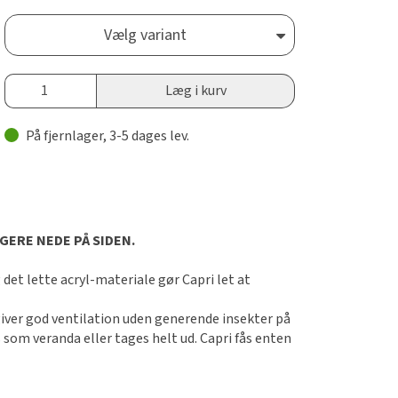
Vælg variant
Læg i kurv
På fjernlager, 3-5 dages lev.
ERE NEDE PÅ SIDEN.
g det lette acryl-materiale gør Capri let at
giver god ventilation uden generende insekter på
om veranda eller tages helt ud. Capri fås enten