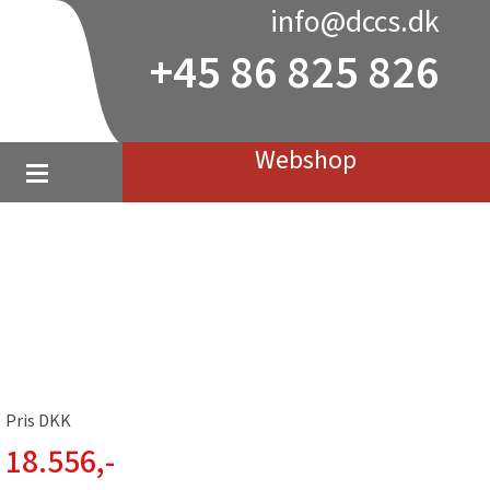
info@dccs.dk
+45 86 825 826
Webshop
Pris DKK
18.556
,-