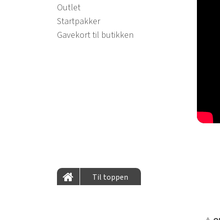
Outlet
Startpakker
Gavekort til butikken
Til toppen