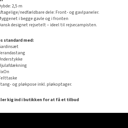
Dybde: 2,5 m
Aftagelige/nedfældbare dele: Front- og gavlpaneler.
Myggenet i begge gavle og i fronten
Dansk designet rejsetelt – ideel til rejsecampisten.
es standard med:
Gardinsæt
Verandastang
Understykke
Hjulafdækning
FixOn
Telttaske
Stang- og pløkpose inkl. pløkoptager.
ler kig ind i butikken for at få et tilbud