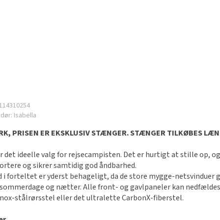
114310254
ndør:
Isabella
K, PRISEN ER EKSKLUSIV STÆNGER. STÆNGER TILKØBES LÆNG
r det ideelle valg for rejsecampisten. Det er hurtigt at stille op, o
ortere og sikrer samtidig god åndbarhed.
 i forteltet er yderst behageligt, da de store mygge-netsvinduer 
sommerdage og nætter. Alle front- og gavlpaneler kan nedfældes s
nox-stålrørsstel eller det ultralette CarbonX-fiberstel.
er