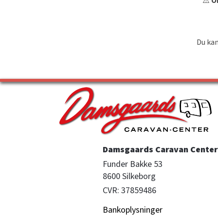
⚠️
OB
Du kan
Damsgaards Caravan Center 
Funder Bakke 53

8600 Silkeborg
CVR: 37859486
Bankoplysninger