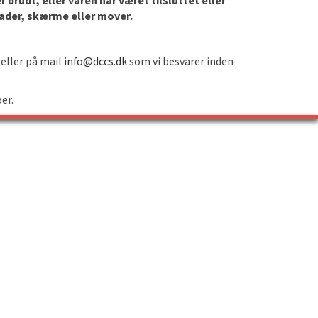
brudt, eller varen har været tilsluttet eller
lader, skærme eller mover.
 eller på mail
info@dccs.dk
som vi besvarer inden
øer.