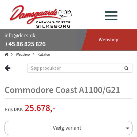
info@dccs.dk
Webshop
+45 86 825 826
Webshop
Katalog
Commodore Coast A1100/G21
25.678
,-
Pris DKK
Vælg variant