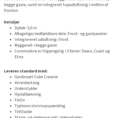
begge gavle, samt en integreret topudluftning i midten af
fronten.
Detaljer
Dybde: 3,0 m
Aftagelige/nedfældbare dele: Front- og gavlpaneler
Integrereret udluftning i front
Myggenet i begge gavle
Commodore er tilgængelig i 3 farver: Dawn, Coast og
Etna
Leveres standard med:
Gardinsæt Cube Creame
Verandastang
Understykke
Hjulafdækning
FixOn
Typhoon stormopspænding
Telttaske
Stang- og pløkpose inkl. pløkoptager.