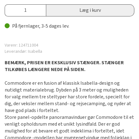
Læg i kurv
På fjernlager, 3-5 dages lev.
Varenr:
124711004
Leverandør:
Isabella
BEMÆRK, PRISEN ER EKSKLUSIV STÆNGER. STÆNGER
TILKØBES LÆNGERE NEDE PÅ SIDEN.
Commodore er en fusion af klassisk Isabella-design og
nutidigt materialebrug. Dybden på 3 meter og muligheden
for valg mellem tre steltyper har store fordele, specielt for
dig, der veksler mellem stand- og rejsecamping, og nyder at
have god plads i forteltet.
Store panel-opdelte panoramavinduer gør Commodore til et
venligt opholdsrum med et unikt lysindfald. Der er god
mulighed for at bevare et godt indeklima i forteltet, idet
Commodore -modellen har myggenetvindue med folieklap i