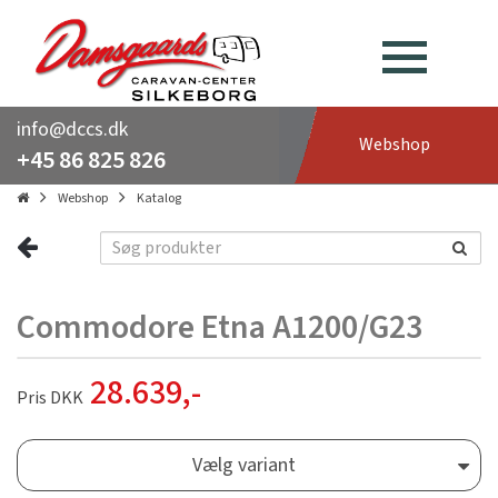
info@dccs.dk
Webshop
+45 86 825 826
Webshop
Katalog
Commodore Etna A1200/G23
28.639
,-
Pris DKK
Vælg variant