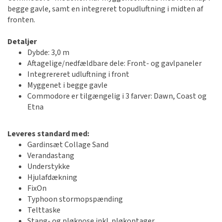
begge gavle, samt en integreret topudluftning i midten af
fronten.
Detaljer
Dybde: 3,0 m
Aftagelige/nedfældbare dele: Front- og gavlpaneler
Integrereret udluftning i front
Myggenet i begge gavle
Commodore er tilgængelig i 3 farver: Dawn, Coast og
Etna
Leveres standard med:
Gardinsæt Collage Sand
Verandastang
Understykke
Hjulafdækning
FixOn
Typhoon stormopspænding
Telttaske
Stang- og pløkpose inkl. pløkoptager.