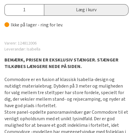
Læg i kurv
Ikke på lager - ring for lev.
Varenr:
124812006
Leverandør:
Isabella
BEMÆRK, PRISEN ER EKSKLUSIV STÆNGER. STÆNGER
TILKØBES LÆNGERE NEDE PÅ SIDEN.
Commodore er en fusion af klassisk Isabella-design og
nutidigt materialebrug. Dybden på 3 meter og muligheden
for valg mellem tre steltyper har store fordele, specielt for
dig, der veksler mellem stand- og rejsecamping, og nyder at
have god plads i forteltet.
Store panel-opdelte panoramavinduer gør Commodore til et
venligt opholdsrum med et unikt lysindfald. Der er god
mulighed for at bevare et godt indeklima i forteltet, idet
Commodore -modellen har myggenetvindue med folieklap i