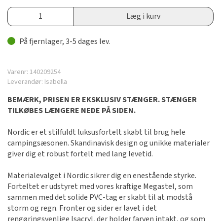
Læg i kurv
På fjernlager, 3-5 dages lev.
Varenr:
140209254
Leverandør:
Isabella
BEMÆRK, PRISEN ER EKSKLUSIV STÆNGER. STÆNGER
TILKØBES LÆNGERE NEDE PÅ SIDEN.
Nordic er et stilfuldt luksusfortelt skabt til brug hele
campingsæsonen. Skandinavisk design og unikke materialer
giver dig et robust fortelt med lang levetid.
Materialevalget i Nordic sikrer dig en enestående styrke.
Forteltet er udstyret med vores kraftige Megastel, som
sammen med det solide PVC-tag er skabt til at modstå
storm og regn. Fronter og sider er lavet i det
rengøringsvenlige Isacryl, der holder farven intakt, og som