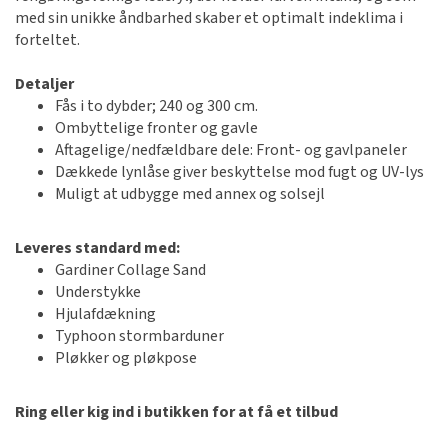
med sin unikke åndbarhed skaber et optimalt indeklima i
forteltet.
Detaljer
Fås i to dybder; 240 og 300 cm.
Ombyttelige fronter og gavle
Aftagelige/nedfældbare dele: Front- og gavlpaneler
Dækkede lynlåse giver beskyttelse mod fugt og UV-lys
Muligt at udbygge med annex og solsejl
Leveres standard med:
Gardiner Collage Sand
Understykke
Hjulafdækning
Typhoon stormbarduner
Pløkker og pløkpose
Ring eller kig ind i butikken for at få et tilbud