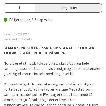
Læg i kurv
På fjernlager, 3-5 dages lev.
Varenr:
140209754
Leverandør:
Isabella
BEMÆRK, PRISEN ER EKSKLUSIV STÆNGER. STÆNGER
TILKØBES LÆNGERE NEDE PÅ SIDEN.
Nordic er et stilfuldt luksusfortelt skabt til brug hele
campingsæsonen. Skandinavisk design og unikke materialer
giver dig et robust fortelt med lang levetid.
Materialevalget i Nordic sikrer dig en enestående styrke.
Forteltet er udstyret med vores kraftige Megastel, som
sammen med det solide PVC-tag er skabt til at modstå
storm og regn. Fronter og sider er lavet i det
rengøringsvenlige Isacryl, der holder farven intakt, og som