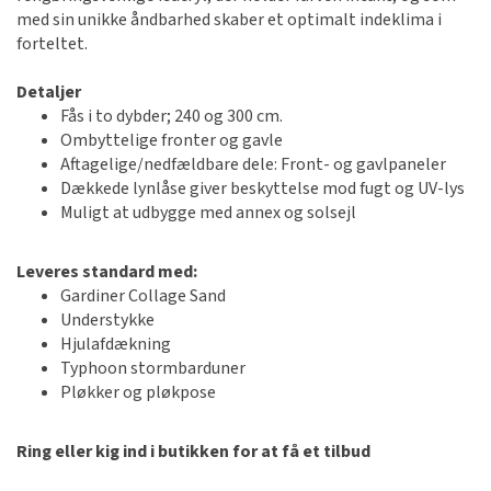
med sin unikke åndbarhed skaber et optimalt indeklima i
forteltet.
Detaljer
Fås i to dybder; 240 og 300 cm.
Ombyttelige fronter og gavle
Aftagelige/nedfældbare dele: Front- og gavlpaneler
Dækkede lynlåse giver beskyttelse mod fugt og UV-lys
Muligt at udbygge med annex og solsejl
Leveres standard med:
Gardiner Collage Sand
Understykke
Hjulafdækning
Typhoon stormbarduner
Pløkker og pløkpose
Ring eller kig ind i butikken for at få et tilbud