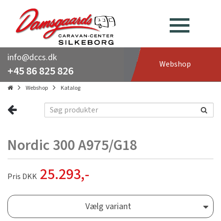
info@dccs.dk
Webshop
+45 86 825 826
Webshop
Katalog
Nordic 300 A975/G18
25.293
,-
Pris DKK
Vælg variant