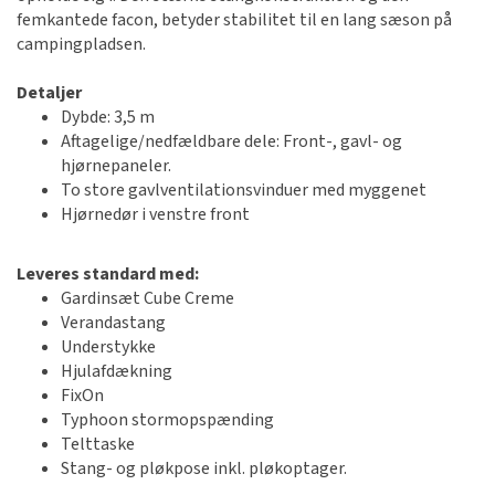
femkantede facon, betyder stabilitet til en lang sæson på
campingpladsen.
Detaljer
Dybde: 3,5 m
Aftagelige/nedfældbare dele: Front-, gavl- og
hjørnepaneler.
To store gavlventilationsvinduer med myggenet
Hjørnedør i venstre front
Leveres standard med:
Gardinsæt Cube Creme
Verandastang
Understykke
Hjulafdækning
FixOn
Typhoon stormopspænding
Telttaske
Stang- og pløkpose inkl. pløkoptager.