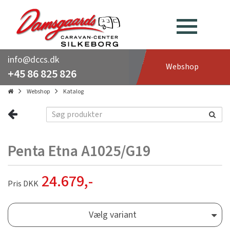
info@dccs.dk
Webshop
+45 86 825 826
Webshop
Katalog
Penta Etna A1025/G19
24.679
,-
Pris DKK
Vælg variant