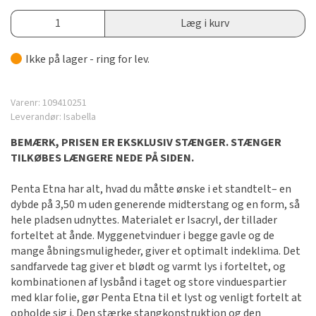
Læg i kurv
Ikke på lager - ring for lev.
Varenr:
109410251
Leverandør:
Isabella
BEMÆRK, PRISEN ER EKSKLUSIV STÆNGER. STÆNGER
TILKØBES LÆNGERE NEDE PÅ SIDEN.
Penta Etna har alt, hvad du måtte ønske i et standtelt– en
dybde på 3,50 m uden generende midterstang og en form, så
hele pladsen udnyttes. Materialet er Isacryl, der tillader
forteltet at ånde. Myggenetvinduer i begge gavle og de
mange åbningsmuligheder, giver et optimalt indeklima. Det
sandfarvede tag giver et blødt og varmt lys i forteltet, og
kombinationen af lysbånd i taget og store vinduespartier
med klar folie, gør Penta Etna til et lyst og venligt fortelt at
opholde sig i. Den stærke stangkonstruktion og den