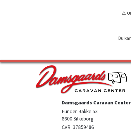
⚠️
OB
Du kan
Damsgaards Caravan Center 
Funder Bakke 53

8600 Silkeborg
CVR: 37859486