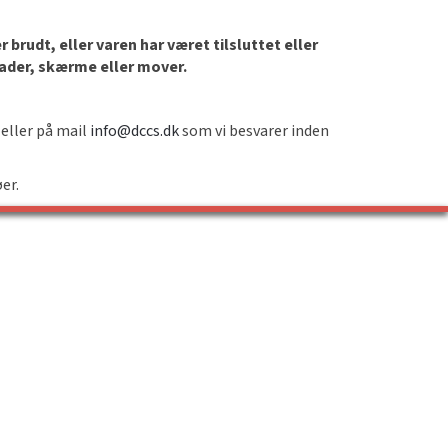
brudt, eller varen har været tilsluttet eller
lader, skærme eller mover.
 eller på mail
info@dccs.dk
som vi besvarer inden
øer.