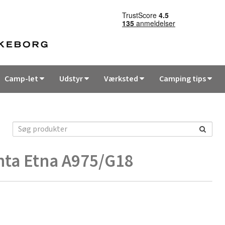
Camp-let
Udstyr
Værksted
Camping tips
nta Etna A975/G18