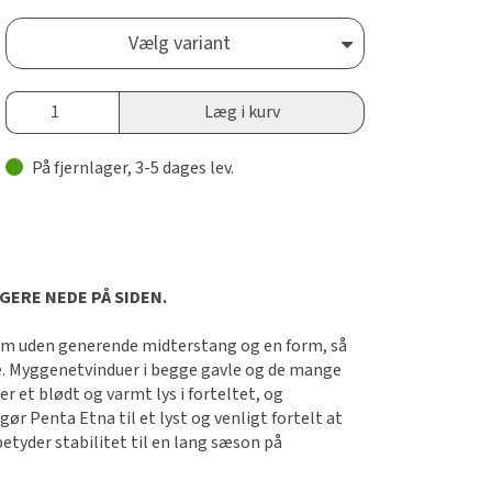
Vælg variant
Læg i kurv
På fjernlager, 3-5 dages lev.
ERE NEDE PÅ SIDEN.
50 m uden generende midterstang og en form, så
nde. Myggenetvinduer i begge gavle og de mange
r et blødt og varmt lys i forteltet, og
ør Penta Etna til et lyst og venligt fortelt at
tyder stabilitet til en lang sæson på