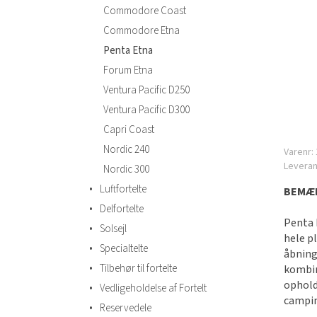
Commodore Coast
Commodore Etna
Penta Etna
Forum Etna
Ventura Pacific D250
Ventura Pacific D300
Capri Coast
Nordic 240
Varenr:
Levera
Nordic 300
•
Luftfortelte
BEMÆR
•
Delfortelte
Penta 
•
Solsejl
hele p
•
Specialtelte
åbning
•
Tilbehør til fortelte
kombin
ophold
•
Vedligeholdelse af Fortelt
campi
•
Reservedele