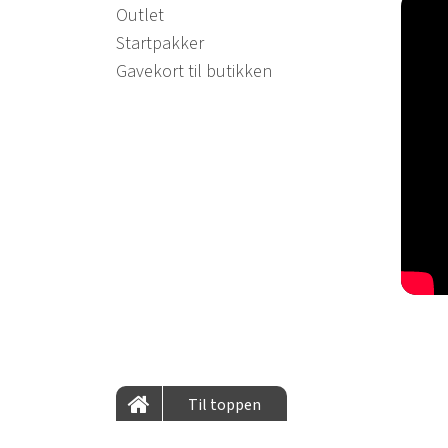
Outlet
Startpakker
Gavekort til butikken
Til toppen