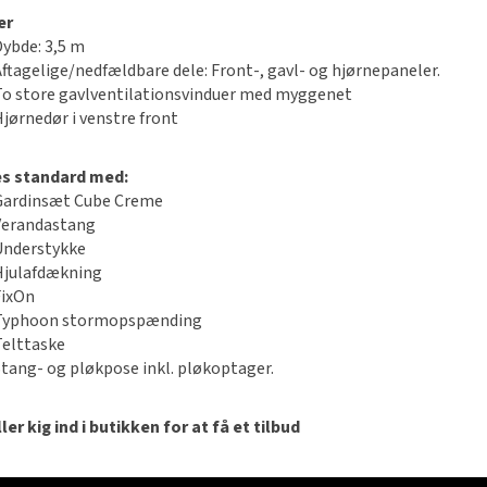
er
Dybde: 3,5 m
Aftagelige/nedfældbare dele: Front-, gavl- og hjørnepaneler.
To store gavlventilationsvinduer med myggenet
Hjørnedør i venstre front
es standard med:
Gardinsæt Cube Creme
Verandastang
Understykke
Hjulafdækning
FixOn
Typhoon stormopspænding
Telttaske
Stang- og pløkpose inkl. pløkoptager.
ler kig ind i butikken for at få et tilbud