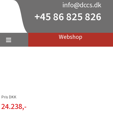
info@dccs.dk
+45 86 825 826
Webshop
Pris DKK
24.238
,-