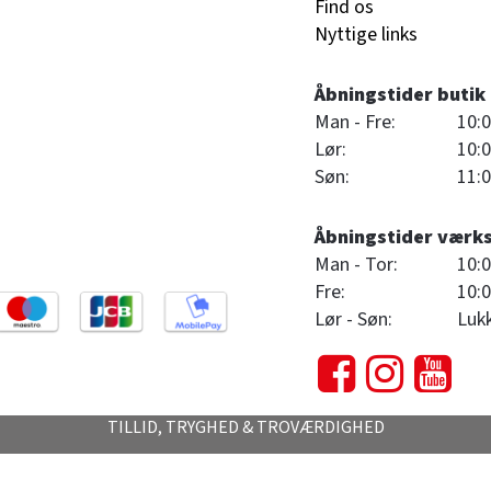
Find os
Nyttige links
Åbningstider butik
Man - Fre:
10:0
Lør:
10:0
Søn:
11:0
Åbningstider værk
Man - Tor:
10:0
Fre:
10:0
Lør - Søn:
Luk
TILLID, TRYGHED & TROVÆRDIGHED