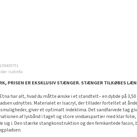
109409751
ndør:
Isabella
K, PRISEN ER EKSKLUSIV STÆNGER. STÆNGER TILKØBES LÆNG
Etna har alt, hvad du måtte ønske i et standtelt– en dybde på 3,
ladsen udnyttes. Materialet er Isacryl, der tillader forteltet at å
smuligheder, giver et optimalt indeklima. Det sandfarvede tag give
ationen af lysbånd i taget og store vinduespartier med klar folie, g
e sig i. Den stærke stangkonstruktion og den femkantede facon, be
ngpladsen.