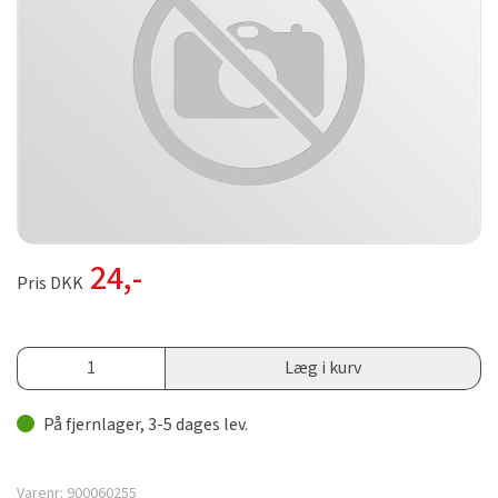
24
,-
Pris DKK
Læg i kurv
På fjernlager, 3-5 dages lev.
Varenr:
900060255