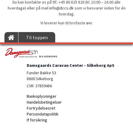
Du kan kontakte os på tlf.: +45 86 825 826 (kl. 10.00 – 16.00 alle
hverdage) eller på mail
info@dccs.dk
som vi besvarer inden for én
hverdag.
Vi leverer kun til brofaste øer.
Til toppen
Damsgaards Caravan Center - Silkeborg ApS
Funder Bakke 53

8600 Silkeborg
CVR: 37859486
Bankoplysninger
Handelsbetingelser
Fortrydelsesret
Persondatapolitik
If forsikring