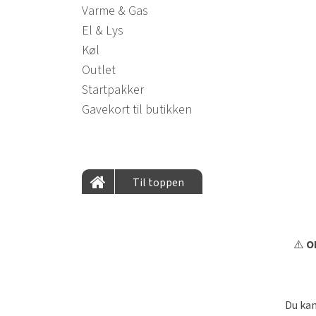
Varme & Gas
El & Lys
Køl
Outlet
Startpakker
Gavekort til butikken
Til toppen
⚠️
OB
Du kan