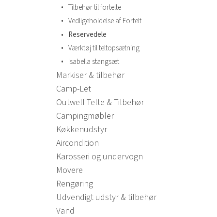
•
Tilbehør til fortelte
•
Vedligeholdelse af Fortelt
•
Reservedele
•
Værktøj til teltopsætning
•
Isabella stangsæt
Markiser & tilbehør
Camp-Let
Outwell Telte & Tilbehør
Campingmøbler
Køkkenudstyr
Aircondition
Karosseri og undervogn
Movere
Rengøring
Udvendigt udstyr & tilbehør
Vand