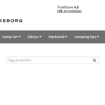
Camp-let
Udstyr
Værksted
Camping tips