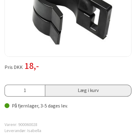
18
,-
Pris DKK
Læg i kurv
På fjernlager, 3-5 dages lev.
Varenr:
900060028
Leverandør:
Isabella