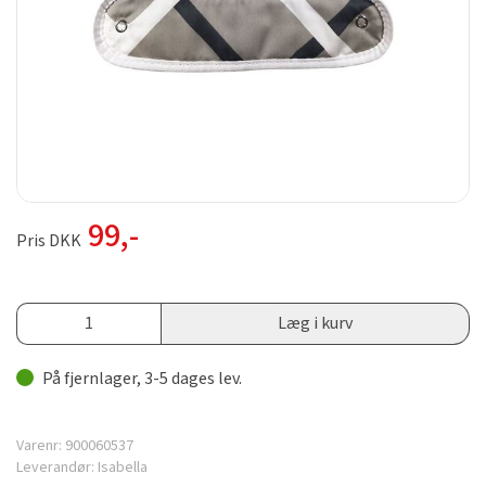
99
,-
Pris DKK
Læg i kurv
På fjernlager, 3-5 dages lev.
Varenr:
900060537
Leverandør:
Isabella