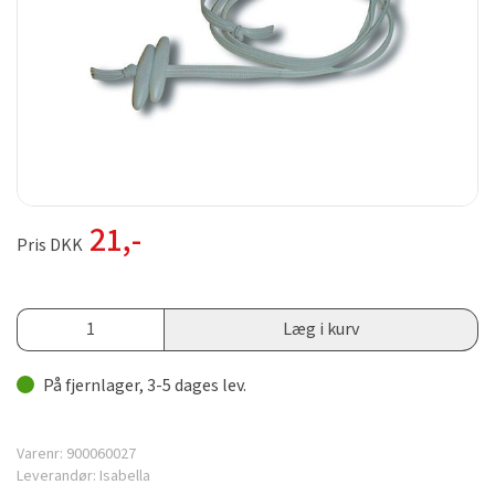
21
,-
Pris DKK
Læg i kurv
På fjernlager, 3-5 dages lev.
Varenr:
900060027
Leverandør:
Isabella