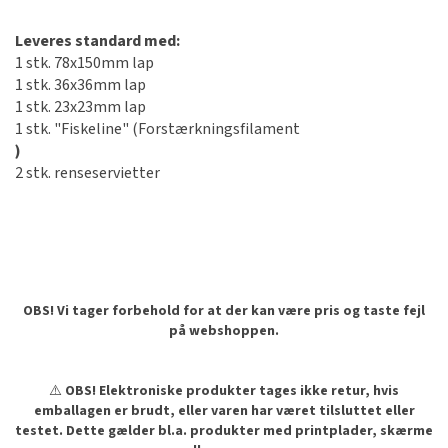
Leveres standard med:
1 stk. 78x150mm lap
1 stk. 36x36mm lap
1 stk. 23x23mm lap
1 stk. "Fiskeline" (Forstærkningsfilament
)
2 stk. renseservietter
OBS! Vi tager forbehold for at der kan være pris og taste fejl
på webshoppen.
⚠️
OBS! Elektroniske produkter tages ikke retur, hvis
emballagen er brudt, eller varen har været tilsluttet eller
testet. Dette gælder bl.a. produkter med printplader, skærme