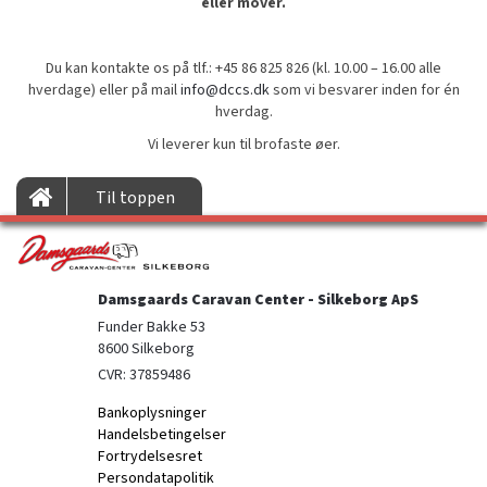
eller mover.
Du kan kontakte os på tlf.: +45 86 825 826 (kl. 10.00 – 16.00 alle
hverdage) eller på mail
info@dccs.dk
som vi besvarer inden for én
hverdag.
Vi leverer kun til brofaste øer.
Til toppen
Damsgaards Caravan Center - Silkeborg ApS
Funder Bakke 53

8600 Silkeborg
CVR: 37859486
Bankoplysninger
Handelsbetingelser
Fortrydelsesret
Persondatapolitik