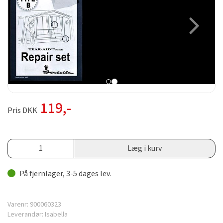
119
,-
Pris DKK
Læg i kurv
På fjernlager, 3-5 dages lev.
Varenr:
900060323
Leverandør:
Isabella