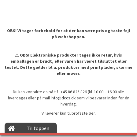
OBS! Vi tager forbehold for at der kan være pris og taste fejl
på webshoppen.
⚠️
OBS! Elektroniske produkter tages ikke retur, hvis
emballagen er brudt, eller varen har været tilsluttet eller
testet. Dette gælder bl.a. produkter med printplader, skærme
eller mover.
Du kan kontakte os på tlf.: +45 86 825 826 (kl. 10.00 – 16.00 alle
hverdage) eller på mail
info@dccs.dk
som vi besvarer inden for én
hverdag.
Vi leverer kun til brofaste øer.
Til toppen