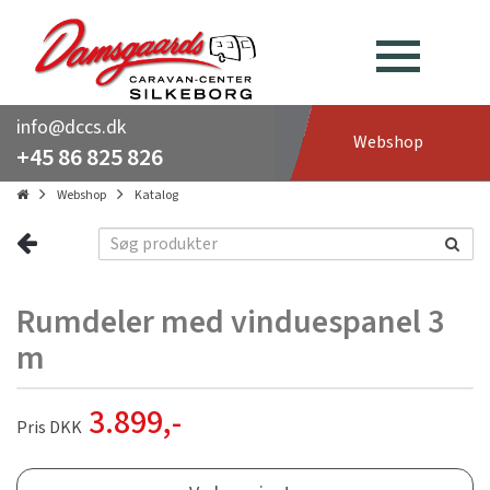
info@dccs.dk
Webshop
+45 86 825 826
Webshop
Katalog
Rumdeler med vinduespanel 3
m
3.899
,-
Pris DKK