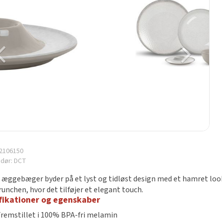
2106150
ndør:
DCT
æggebæger byder på et lyst og tidløst design med et hamret look.
runchen, hvor det tilføjer et elegant touch.
fikationer og egenskaber
Fremstillet i 100% BPA-fri melamin