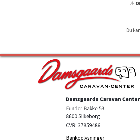
⚠️
OB
Du kan
Damsgaards Caravan Center 
Funder Bakke 53

8600 Silkeborg
CVR: 37859486
Bankoplysninger