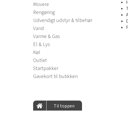
Movere
Rengøring
A
Udvendigt udstyr & tilbehør
F
Vand
Varme & Gas
El & Lys
Køl
Outlet
Startpakker
Gavekort til butikken
Til toppen