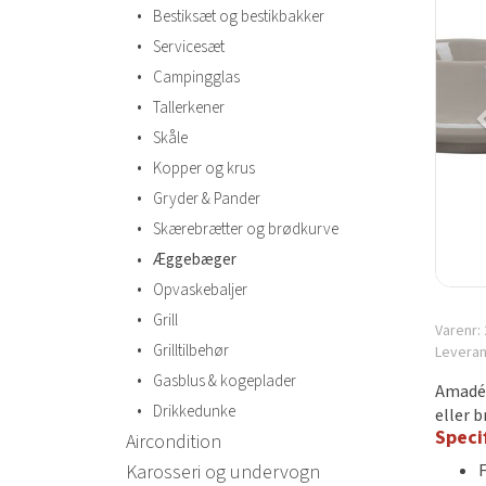
•
Bestiksæt og bestikbakker
•
Servicesæt
•
Campingglas
•
Tallerkener
•
Skåle
•
Kopper og krus
•
Gryder & Pander
•
Skærebrætter og brødkurve
•
Æggebæger
•
Opvaskebaljer
•
Grill
Varenr:
•
Grilltilbehør
Levera
•
Gasblus & kogeplader
Amadé 
•
Drikkedunke
eller b
Speci
Aircondition
Karosseri og undervogn