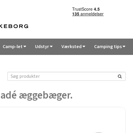
Camp-let
Udstyr
Værksted
Camping tips
adé æggebæger.