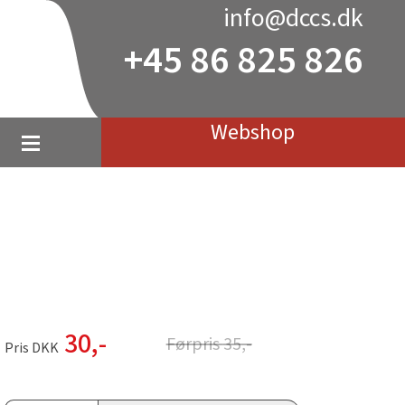
info@dccs.dk
+45 86 825 826
Webshop
30
,-
Førpris
35
,-
Pris DKK