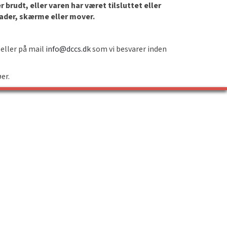
brudt, eller varen har været tilsluttet eller
lader, skærme eller mover.
 eller på mail
info@dccs.dk
som vi besvarer inden
øer.