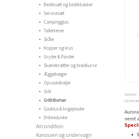
•
Bestiksæt og bestikbakker
•
Servicesæt
•
Campingglas
•
Tallerkener
•
Skåle
•
Kopper og krus
•
Gryder & Pander
•
Skærebrætter og brødkurve
•
Æggebæger
•
Opvaskebaljer
•
Grill
Varenr:
•
Grilltilbehør
Levera
•
Gasblus & kogeplader
Aurora
•
Drikkedunke
nemt a
Speci
Aircondition
Karosseri og undervogn