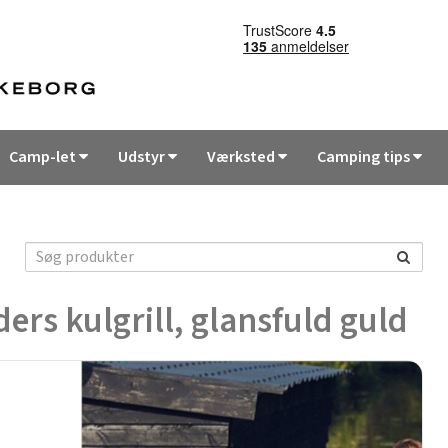
Camp-let
Udstyr
Værksted
Camping tips
ers kulgrill, glansfuld guld