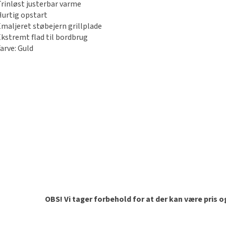
Trinløst justerbar varme
Hurtig opstart
Emaljeret støbejern grillplade
Ekstremt flad til bordbrug
Farve: Guld
OBS! Vi tager forbehold for at der kan være pris 