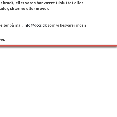
brudt, eller varen har været tilsluttet eller
lader, skærme eller mover.
 eller på mail
info@dccs.dk
som vi besvarer inden
øer.