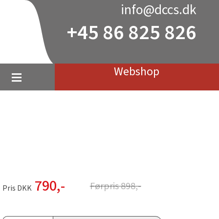
info@dccs.dk
+45 86 825 826
Webshop
790
,-
Førpris
898
,-
Pris DKK