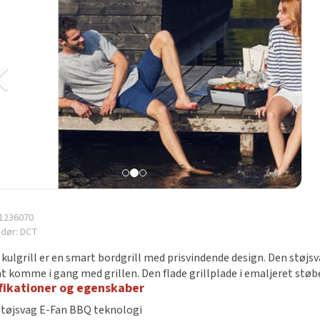
1236070
ndør:
DCT
 kulgrill er en smart bordgrill med prisvindende design. Den støj
t komme i gang med grillen. Den flade grillplade i emaljeret støbe
fikationer og egenskaber
Støjsvag E-Fan BBQ teknologi