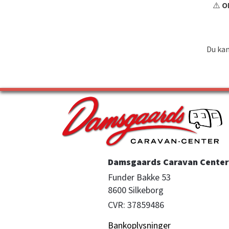
⚠️
OB
Du kan
Damsgaards Caravan Center 
Funder Bakke 53

8600 Silkeborg
CVR: 37859486
Bankoplysninger