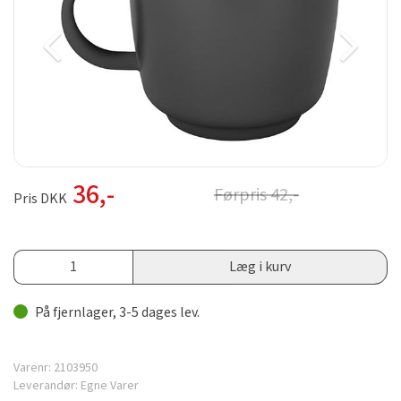
36
,-
Førpris
42
,-
Pris DKK
Læg i kurv
På fjernlager, 3-5 dages lev.
Varenr:
2103950
Leverandør:
Egne Varer