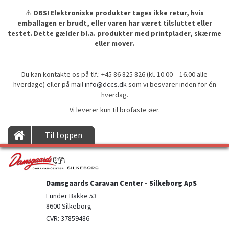
⚠️
OBS! Elektroniske produkter tages ikke retur, hvis
emballagen er brudt, eller varen har været tilsluttet eller
testet. Dette gælder bl.a. produkter med printplader, skærme
eller mover.
Du kan kontakte os på tlf.: +45 86 825 826 (kl. 10.00 – 16.00 alle
hverdage) eller på mail
info@dccs.dk
som vi besvarer inden for én
hverdag.
Vi leverer kun til brofaste øer.
Til toppen
Damsgaards Caravan Center - Silkeborg ApS
Funder Bakke 53

8600 Silkeborg
CVR: 37859486