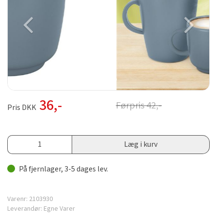
36
,-
Førpris
42
,-
Pris DKK
Læg i kurv
På fjernlager, 3-5 dages lev.
Varenr:
2103930
Leverandør:
Egne Varer