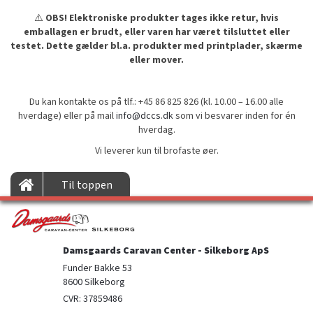
⚠️
OBS! Elektroniske produkter tages ikke retur, hvis
emballagen er brudt, eller varen har været tilsluttet eller
testet. Dette gælder bl.a. produkter med printplader, skærme
eller mover.
Du kan kontakte os på tlf.: +45 86 825 826 (kl. 10.00 – 16.00 alle
hverdage) eller på mail
info@dccs.dk
som vi besvarer inden for én
hverdag.
Vi leverer kun til brofaste øer.
Til toppen
Damsgaards Caravan Center - Silkeborg ApS
Funder Bakke 53

8600 Silkeborg
CVR: 37859486