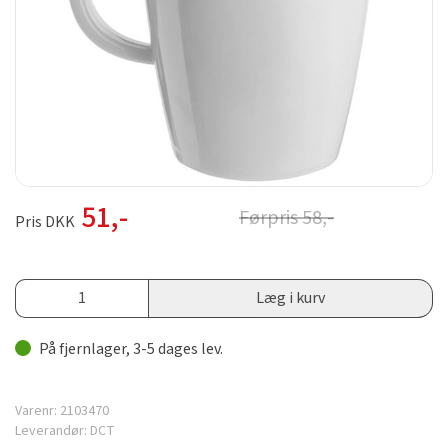
51
,-
Førpris
58
,-
Pris DKK
Læg i kurv
På fjernlager, 3-5 dages lev.
Varenr:
2103470
Leverandør:
DCT