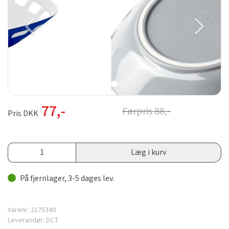
77
,-
Førpris
88
,-
Pris DKK
Læg i kurv
På fjernlager, 3-5 dages lev.
Varenr:
2175340
Leverandør:
DCT