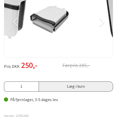
250
,-
Førpris
285
,-
Pris DKK
Læg i kurv
På fjernlager, 3-5 dages lev.
Varenr:
2295200