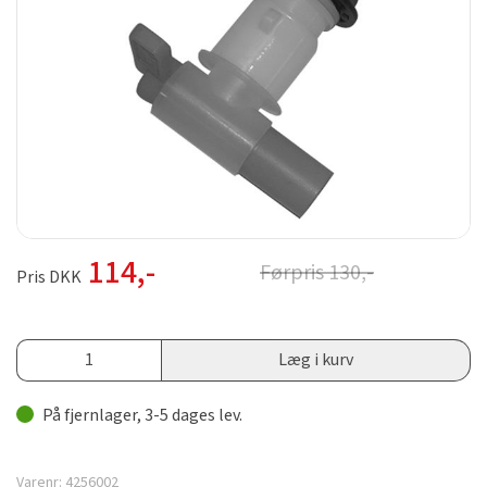
114
,-
Førpris
130
,-
Pris DKK
Læg i kurv
På fjernlager, 3-5 dages lev.
Varenr:
4256002