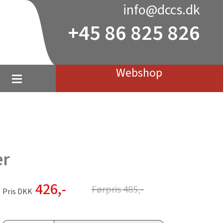
info@dccs.dk
+45 86 825 826
Webshop
er
426
,-
Førpris
485
,-
Pris DKK