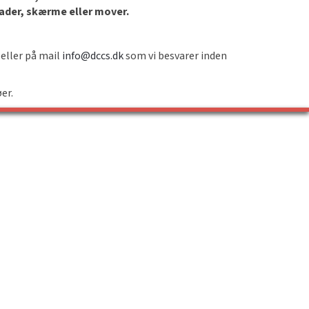
lader, skærme eller mover.
 eller på mail
info@dccs.dk
som vi besvarer inden
øer.