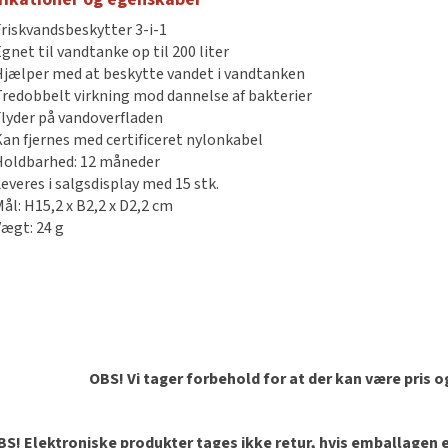
Friskvandsbeskytter 3-i-1
gnet til vandtanke op til 200 liter
Hjælper med at beskytte vandet i vandtanken
Tredobbelt virkning mod dannelse af bakterier
Flyder på vandoverfladen
Kan fjernes med certificeret nylonkabel
Holdbarhed: 12 måneder
Leveres i salgsdisplay med 15 stk.
Mål: H15,2 x B2,2 x D2,2 cm
Vægt: 24 g
OBS! Vi tager forbehold for at der kan være pris 
S! Elektroniske produkter tages ikke retur, hvis emballagen er 