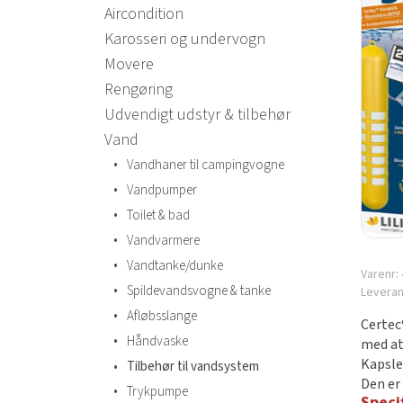
Aircondition
Karosseri og undervogn
Movere
Rengøring
Udvendigt udstyr & tilbehør
Vand
•
Vandhaner til campingvogne
•
Vandpumper
•
Toilet & bad
•
Vandvarmere
•
Vandtanke/dunke
Varenr:
•
Spildevandsvogne & tanke
Levera
•
Afløbsslange
Certec
•
Håndvaske
med at
Kapsle
•
Tilbehør til vandsystem
Den er
•
Trykpumpe
Speci