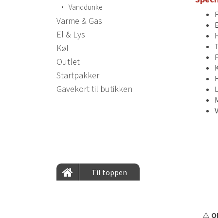
•
Vanddunke
Varme & Gas
E
El & Lys
Køl
Outlet
Startpakker
Gavekort til butikken
Til toppen
⚠️
OB