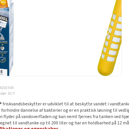
4201500
ndør:
DCT
® friskvandsbeskytter er udviklet til at beskytte vandet i vandtan
 forhindre dannelse af bakterier og er en praktisk løsning til vedl
n flyder på vandoverfladen og kan nemt fjernes fra tanken ved hjæ
 egnet til vandtanke op til 200 liter og har en holdbarhed på 12 m
fikationer og egenskaber