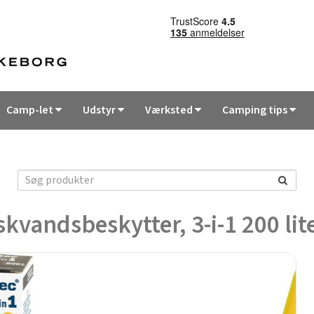
Camp-let
Udstyr
Værksted
Camping tips
skvandsbeskytter, 3-i-1 200 lit