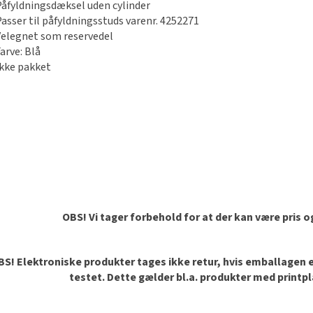
Påfyldningsdæksel uden cylinder
Passer til påfyldningsstuds varenr. 4252271
Velegnet som reservedel
arve: Blå
Ikke pakket
OBS! Vi tager forbehold for at der kan være pris 
S! Elektroniske produkter tages ikke retur, hvis emballagen er 
testet. Dette gælder bl.a. produkter med printp