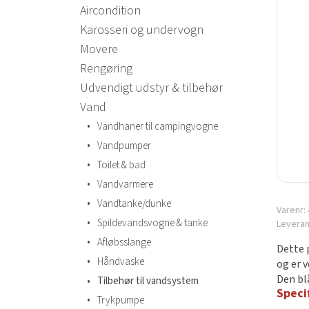
Aircondition
Karosseri og undervogn
Movere
Rengøring
Udvendigt udstyr & tilbehør
Vand
•
Vandhaner til campingvogne
•
Vandpumper
•
Toilet & bad
•
Vandvarmere
•
Vandtanke/dunke
Varenr:
•
Spildevandsvogne & tanke
Levera
•
Afløbsslange
Dette 
•
Håndvaske
og er 
Den bl
•
Tilbehør til vandsystem
Speci
•
Trykpumpe