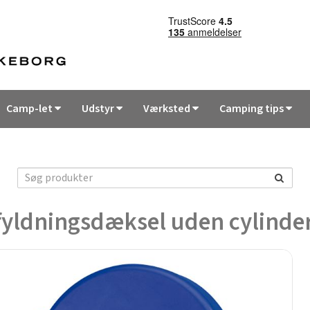
Camp-let
Udstyr
Værksted
Camping tips
yldningsdæksel uden cylinder,