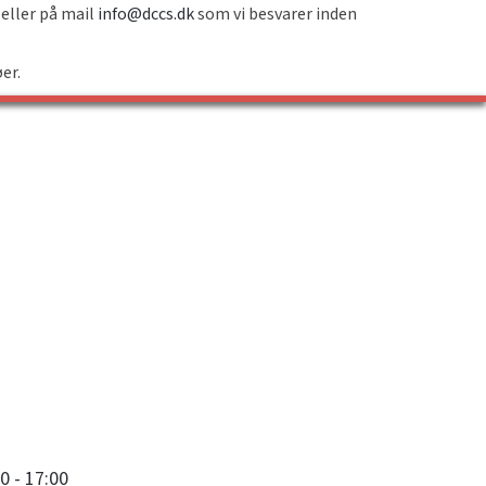
 eller på mail
info@dccs.dk
som vi besvarer inden
øer.
0 - 17:00