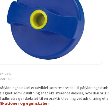
4252332
ndør:
DCT
påfyldningsdæksel er udviklet som reservedel til påfyldningsstuds 
velegnet som udskiftning af et eksisterende dæksel, hvor den orig
å udførelse gør dækslet til en praktisk løsning ved udskiftning el
fikationer og egenskaber