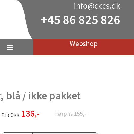
info@dccs.dk
+45 86 825 826
Webshop
 blå / ikke pakket
136
,-
Førpris
155
,-
Pris DKK