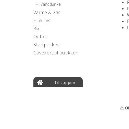
•
Vanddunke
Varme & Gas
El & Lys
F
Køl
Outlet
Startpakker
Gavekort til butikken
Til toppen
⚠️
OB