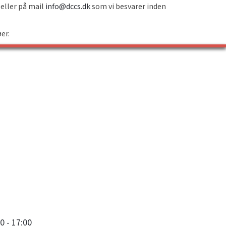
 eller på mail
info@dccs.dk
som vi besvarer inden
øer.
0 - 17:00