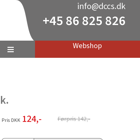
info@dccs.dk
+45 86 825 826
Webshop
k.
124
,-
Førpris
142
,-
Pris DKK