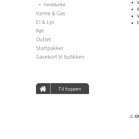
•
Vanddunke
Varme & Gas
El & Lys
Køl
Outlet
Startpakker
Gavekort til butikken
Til toppen
⚠️
OB