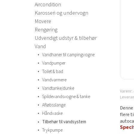
Aircondition
Karosseri og undervogn
Movere
Rengøring
Udvendigt udstyr & tilbehør
Vand
•
Vandhaner til campingvogne
•
Vandpumper
•
Toilet & bad
•
Vandvarmere
•
Vandtanke/dunke
Varenr:
•
Spildevandsvogne & tanke
Levera
•
Afløbsslange
Denne 
•
Håndvaske
flere 
autoca
•
Tilbehør til vandsystem
Speci
•
Trykpumpe