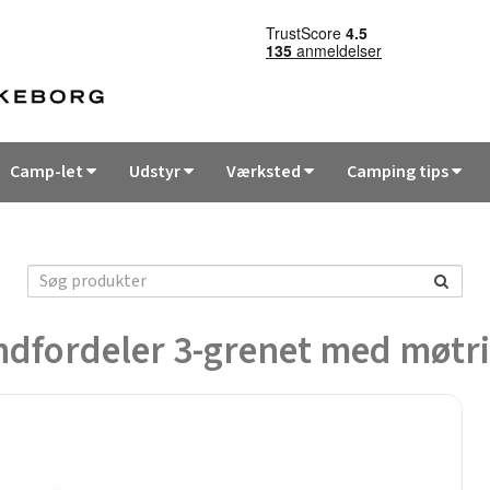
Camp-let
Udstyr
Værksted
Camping tips
ndfordeler 3-grenet med møtri