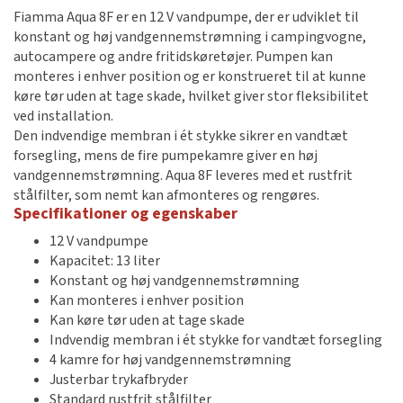
Fiamma Aqua 8F er en 12 V vandpumpe, der er udviklet til
konstant og høj vandgennemstrømning i campingvogne,
autocampere og andre fritidskøretøjer. Pumpen kan
monteres i enhver position og er konstrueret til at kunne
køre tør uden at tage skade, hvilket giver stor fleksibilitet
ved installation.
Den indvendige membran i ét stykke sikrer en vandtæt
forsegling, mens de fire pumpekamre giver en høj
vandgennemstrømning. Aqua 8F leveres med et rustfrit
stålfilter, som nemt kan afmonteres og rengøres.
Specifikationer og egenskaber
12 V vandpumpe
Kapacitet: 13 liter
Konstant og høj vandgennemstrømning
Kan monteres i enhver position
Kan køre tør uden at tage skade
Indvendig membran i ét stykke for vandtæt forsegling
4 kamre for høj vandgennemstrømning
Justerbar trykafbryder
Standard rustfrit stålfilter