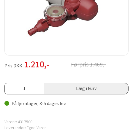
1.210
,-
Førpris
1.469
,-
Pris DKK
Læg i kurv
På fjernlager, 3-5 dages lev.
Varenr:
4317500
Leverandør:
Egne Varer