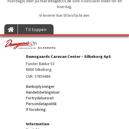
hverdage) eller på mail
info@dccs.dk
som vi besvarer inden for én
hverdag.
Vi leverer kun til brofaste øer.
Til toppen
Damsgaards Caravan Center - Silkeborg ApS
Funder Bakke 53

8600 Silkeborg
CVR: 37859486
Bankoplysninger
Handelsbetingelser
Fortrydelsesret
Persondatapolitik
If forsikring
Information