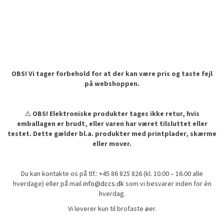
OBS! Vi tager forbehold for at der kan være pris og taste fejl
på webshoppen.
⚠️
OBS! Elektroniske produkter tages ikke retur, hvis
emballagen er brudt, eller varen har været tilsluttet eller
testet. Dette gælder bl.a. produkter med printplader, skærme
eller mover.
Du kan kontakte os på tlf.: +45 86 825 826 (kl. 10.00 – 16.00 alle
hverdage) eller på mail
info@dccs.dk
som vi besvarer inden for én
hverdag.
Vi leverer kun til brofaste øer.