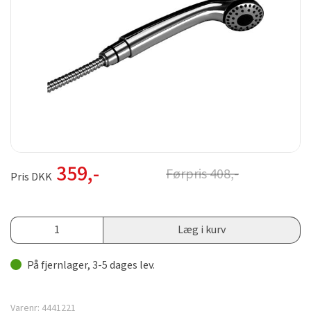
359
,-
Førpris
408
,-
Pris DKK
Læg i kurv
På fjernlager, 3-5 dages lev.
Varenr:
4441221