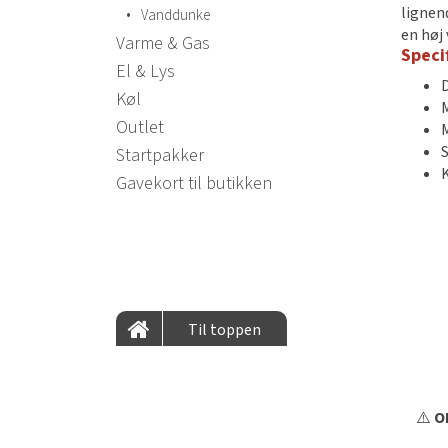
lignend
•
Vanddunke
en hø
Varme & Gas
Speci
El & Lys
Køl
M
Outlet
M
Startpakker
Gavekort til butikken
Til toppen
⚠️
OB