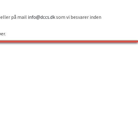
 eller på mail
info@dccs.dk
som vi besvarer inden
øer.