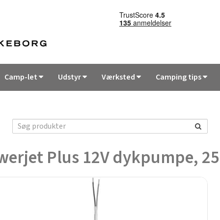
Camp-let
Udstyr
Værksted
Camping tips
werjet Plus 12V dykpumpe, 25 