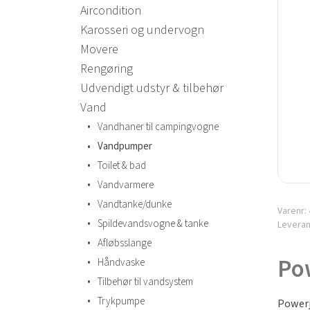
Aircondition
Karosseri og undervogn
Movere
Rengøring
Udvendigt udstyr & tilbehør
Vand
•
Vandhaner til campingvogne
•
Vandpumper
•
Toilet & bad
•
Vandvarmere
•
Vandtanke/dunke
Varenr:
•
Spildevandsvogne & tanke
Levera
•
Afløbsslange
Pow
•
Håndvaske
•
Tilbehør til vandsystem
•
Trykpumpe
Powerj