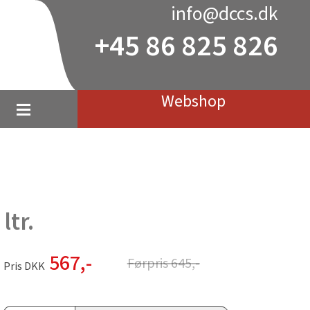
info@dccs.dk
+45 86 825 826
Webshop
ltr.
567
,-
Førpris
645
,-
Pris DKK