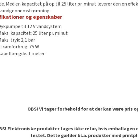
e. Med en kapacitet på op til 25 liter pr. minut leverer den en effe
j vandgennemstrømning.
fikationer og egenskaber
Dykpumpe til 12 V vandsystem
aks. kapacitet: 25 liter pr. minut
aks. tryk: 2,1 bar
Strømforbrug: 75 W
Kabellængde: 1 meter
OBS! Vi tager forbehold for at der kan være pris 
S! Elektroniske produkter tages ikke retur, hvis emballagen er 
testet. Dette gælder bl.a. produkter med printp