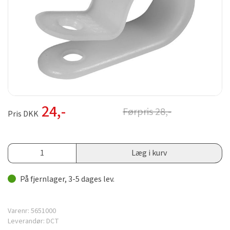
24
,-
Førpris
28
,-
Pris DKK
Læg i kurv
På fjernlager, 3-5 dages lev.
Varenr:
5651000
Leverandør:
DCT