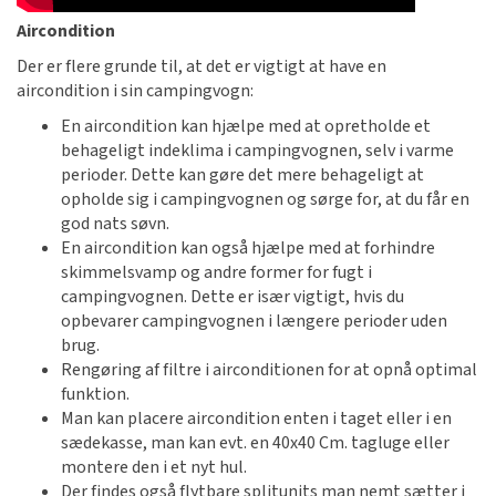
Aircondition
Der er flere grunde til, at det er vigtigt at have en
aircondition i sin campingvogn:
En aircondition kan hjælpe med at opretholde et
behageligt indeklima i campingvognen, selv i varme
perioder. Dette kan gøre det mere behageligt at
opholde sig i campingvognen og sørge for, at du får en
god nats søvn.
En aircondition kan også hjælpe med at forhindre
skimmelsvamp og andre former for fugt i
campingvognen. Dette er især vigtigt, hvis du
opbevarer campingvognen i længere perioder uden
brug.
Rengøring af filtre i airconditionen for at opnå optimal
funktion.
Man kan placere aircondition enten i taget eller i en
sædekasse, man kan evt. en 40x40 Cm. tagluge eller
montere den i et nyt hul.
Der findes også flytbare splitunits man nemt sætter i