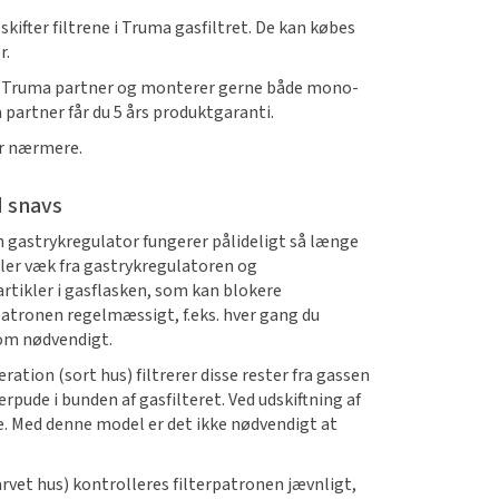
skifter filtrene i Truma gasfiltret. De kan købes
r.
 Truma partner og monterer gerne både mono-
 partner får du 5 års produktgaranti.
r nærmere.
d snavs
in gastrykregulator fungerer pålideligt så længe
ler væk fra gastrykregulatoren og
artikler i gasflasken, som kan blokere
patronen regelmæssigt, f.eks. hver gang du
n om nødvendigt.
ration (sort hus) filtrerer disse rester fra gassen
erpude i bunden af gasfilteret. Ved udskiftning af
te. Med denne model er det ikke nødvendigt at
arvet hus) kontrolleres filterpatronen jævnligt,