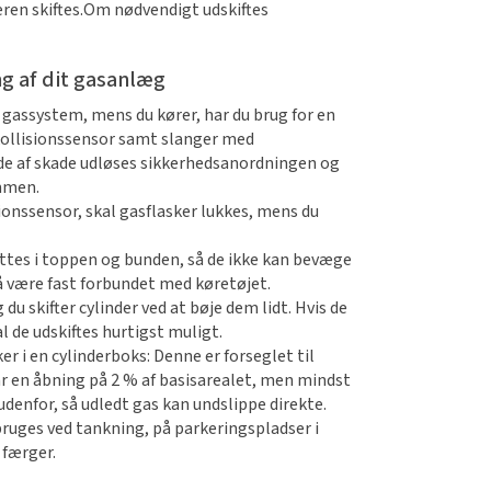
eren skiftes.Om nødvendigt udskiftes
ng af dit gasanlæg
t gassystem, mens du kører, har du brug for en
ollisionssensor samt slanger med
lde af skade udløses sikkerhedsanordningen og
mmen.
sionssensor, skal gasflasker lukkes, mens du
ttes i toppen og bunden, så de ikke kan bevæge
så være fast forbundet med køretøjet.
du skifter cylinder ved at bøje dem lidt. Hvis de
l de udskiftes hurtigst muligt.
r i en cylinderboks: Denne er forseglet til
ar en åbning på 2 % af basisarealet, men mindst
udenfor, så udledt gas kan undslippe direkte.
ruges ved tankning, på parkeringspladser i
 færger.