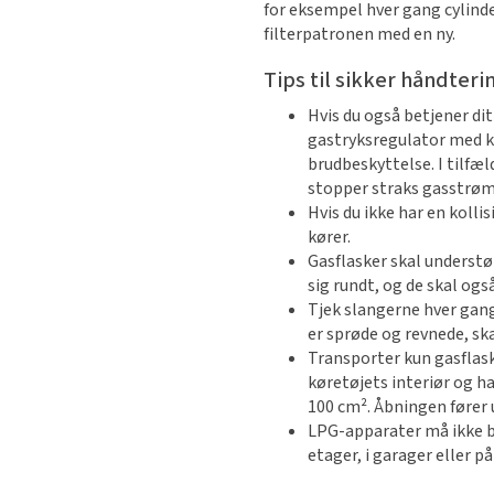
for eksempel hver gang cylind
filterpatronen med en ny.
Tips til sikker håndteri
Hvis du også betjener di
gastryksregulator med k
brudbeskyttelse. I tilfæ
stopper straks gasstrø
Hvis du ikke har en kolli
kører.
Gasflasker skal understø
sig rundt, og de skal og
Tjek slangerne hver gang 
er sprøde og revnede, ska
Transporter kun gasflaske
køretøjets interiør og h
100 cm². Åbningen fører 
LPG-apparater må ikke b
etager, i garager eller på