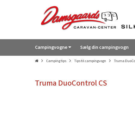
Campingvogne
Sælg din campingvogn
Camping tips
Tips til campingvogn
Truma DuoCon
Truma DuoControl CS