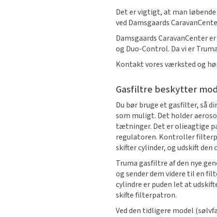
Det er vigtigt, at man løbende 
ved Damsgaards CaravanCente
Damsgaards CaravanCenter er
og Duo-Control. Da vi er Truma
Kontakt vores værksted og hø
Gasfiltre beskytter mo
Du bør bruge et gasfilter, så d
som muligt. Det holder aeroso
tætninger. Det er olieagtige p
regulatoren. Kontroller filter
skifter cylinder, og udskift de
Truma gasfiltre af den nye gene
og sender dem videre til en filt
cylindre er puden let at udskif
skifte filterpatron.
Ved den tidligere model (sølvf