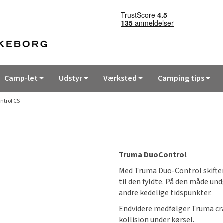
Camp-let
Udstyr
Værksted
Camping tips
trol CS
Truma DuoControl
Med Truma Duo-Control skifte
til den fyldte. På den måde und
andre kedelige tidspunkter.
Endvidere medfølger Truma cra
kollision under kørsel.