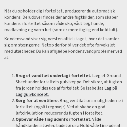
Når du opholder dig i forteltet, producerer du automatisk
kondens. Derudover findes der andre fugtkilder, som skaber
kondens i forteltet såsom våde sko, vådt tøj, hunde,
madlavning og varm luft (som er mere fugtig end kold luft).
Kondensvand viser sig næsten altid i taget, hvor det samler
sig om stængerne. Netop derfor bliver det ofte forvekslet
med utætheder. Du kan afhjælpe kondensvandproblemer ved
at:
Brug et vandtæt underlag i forteltet.
Læg et Ground
Sheet under forteltets gulvtæppe. Det sikrer, at fugten
fra jorden holdes ude af forteltet. Se Isabellas
Lag på
Lag gulvkoncept.
Sørg for at ventilere.
Brug ventilationsmulighederne i
forteltet (også i regnvejr). Ved at skabe en god
luftcirkulation reducerer du fugten i forteltet.
Opbevar våde ting udenfor forteltet.
Våde
håndklæder, støvler, badetøj osv. Hold våde ting ude af