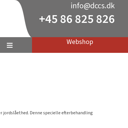
info@dccs.dk
+45 86 825 826
Webshop
er jordslåethed. Denne specielle efterbehandling