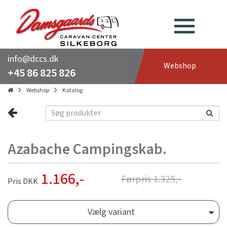
info@dccs.dk
Webshop
+45 86 825 826
Webshop
Katalog
Azabache Campingskab.
1.166
,-
Førpris
1.325
,-
Pris DKK
Vælg variant