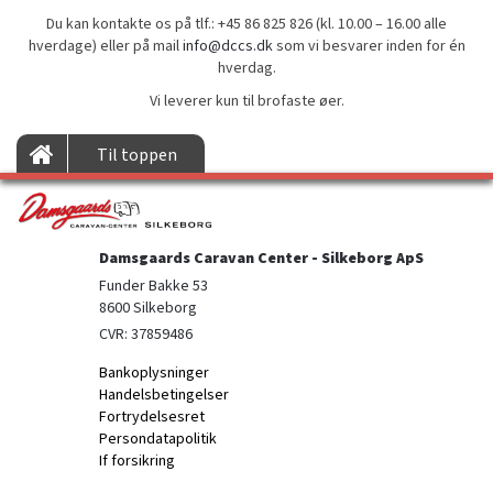
Du kan kontakte os på tlf.: +45 86 825 826 (kl. 10.00 – 16.00 alle
hverdage) eller på mail
info@dccs.dk
som vi besvarer inden for én
hverdag.
Vi leverer kun til brofaste øer.
Til toppen
Damsgaards Caravan Center - Silkeborg ApS
Funder Bakke 53

8600 Silkeborg
CVR: 37859486
Bankoplysninger
Handelsbetingelser
Fortrydelsesret
Persondatapolitik
If forsikring