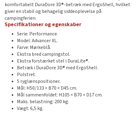
komfortabelt DuraDore 3D®-betræk med ErgoShell, hvilket
giver en stabil og behagelig siddeoplevelse på
campingferien.
Specifikationer og egenskaber
Serie: Performance.
Model: Advancer XL.
Farve: Mørkeblå.
Ekstra bred campingstol.
Ekstra forstærket stel i DuraLite®.
Betræk i DuraDore 3D® med ErgoShell.
Polstret.
5 ryglænspositioner.
Mål: H50/133 × B70 × D45 cm.
Mål sammenfoldet: H105 × B70 × D17 cm.
Maks. belastning: 200 kg.
Vægt: 6,5 kg.