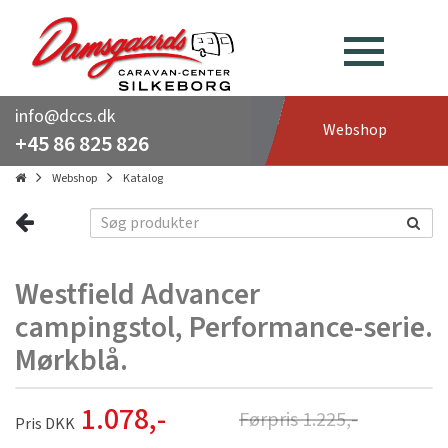
info@dccs.dk
Webshop
+45 86 825 826
Webshop
Katalog
Westfield Advancer
campingstol, Performance-serie.
Mørkblå.
1.078
,-
Førpris
1.225
,-
Pris DKK